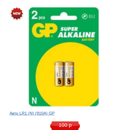
Авто LR1 (N) (910A) GP
100 р