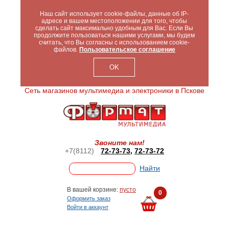
Наш сайт использует cookie-файлы, данные об IP-
адресе и вашем местоположении для того, чтобы
сделать сайт максимально удобным для Вас. Если Вы
продолжите пользоваться нашими услугами, мы будем
считать, что Вы согласны с использованием cookie-
файлов.
Пользовательское соглашение
OK
Сеть магазинов мультимедиа и электроники в Пскове
Звоните нам!
+7(8112)
72-73-73
,
72-73-72
В вашей корзине:
пусто
0
Оформить заказ
Войти в аккаунт