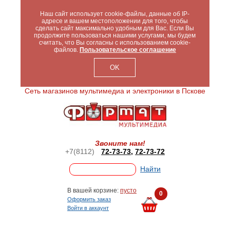
Наш сайт использует cookie-файлы, данные об IP-
адресе и вашем местоположении для того, чтобы
сделать сайт максимально удобным для Вас. Если Вы
продолжите пользоваться нашими услугами, мы будем
считать, что Вы согласны с использованием cookie-
файлов.
Пользовательское соглашение
OK
Сеть магазинов мультимедиа и электроники в Пскове
Звоните нам!
+7(8112)
72-73-73
,
72-73-72
В вашей корзине:
пусто
0
Оформить заказ
Войти в аккаунт