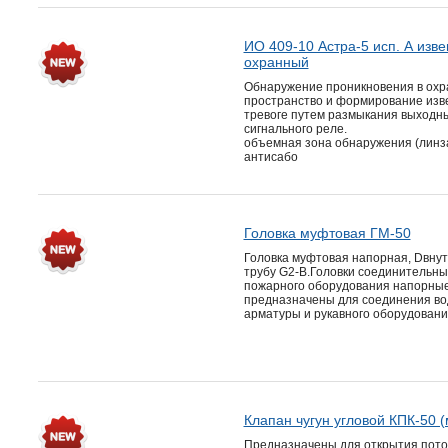
ИО 409-10 Астра-5 исп. А изв
охранный
Обнаружение проникновения в ох
пространство и формирование изв
тревоге путем размыкания выходны
сигнального реле.
объемная зона обнаружения (линза 
антисабо
Головка муфтовая ГМ-50
Головка муфтовая напорная, Dвнут
трубу G2-B.Головки соединительны
пожарного оборудования напорны
предназначены для соединения в
арматуры и рукавного оборудовани
Клапан чугун угловой КПК-50 (
Предназначены для открытия пото