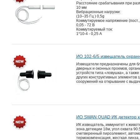
Расстояние срабатывания при раз
10 мм
Вибрационные нагрузки:
(10–35 Гц ) 0,5g
Коммутируемое напряжение (пост., 
0,05 - 72 В
Коммутируемый ток:
1*10-4 - 0,25 А
ИО 102-6/5 извещатель охран
Извещатели предназначены для бл
дверных и оконных проемов, орган
устройств типа «ловушка», а также
других конструктивных элементов 
сооружений на открывание с выда
ИО SWAN QUAD ИК детектор к
ИК извещатель, иммунитет к животн
зона детекции 18м, угол охвата 90.5
счетверенный пироэлемент, автом
термокомпенсация, жесткая линза