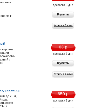
мыкании:
доставка 3 дня
Купить
перем.):
Купить в 1 клик
ный
63 р
окировки
изации
доставка 3 дня
 блокировки
зданий и
Купить
чей
Купить в 1 клик
вадросенсор
650 р
ым до 25 кг,
 град,
доставка 3 дня
атическая
, SMD