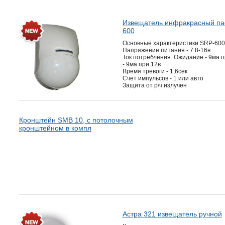
Извещатель инфракрасный па
600
Основные характеристики SRP-600
Напряжение питания - 7.8-16в
Ток потребления: Ожидание - 9ма п
- 9ма при 12в
Время тревоги - 1,6сек
Счет импульсов - 1 или авто
Защита от р/ч излучен
Кронштейн SMB 10, с потолочным
кронштейном в компл
Астра 321 извещатель ручной