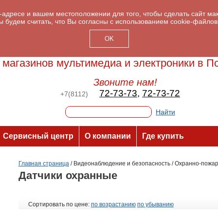
P-адресе и вашем местоположении для того, чтобы сделать сайт м
ы будем считать, что Вы согласны с использованием cookie-файлов
OK
 магазинов мультимедиа и электроники в П
Звоните нам!
72-73-73
,
72-73-72
+7(8112)
Сервисный центр
О компании
Где купить
Главная страница
/
Видеонаблюдение и безопасность
/
Охранно-пожар
Датчики охранные
Сортировать по цене:
по возрастанию
по убыванию