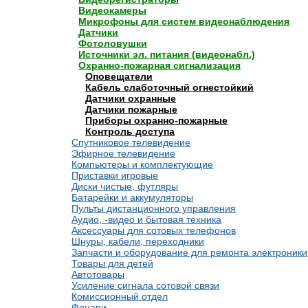
Видеокамеры
Микрофоны для систем видеонаблюдения
Датчики
Фотоловушки
Источники эл. питания (видеонабл.)
Охранно-пожарная сигнализация
Оповещатели
Кабель слаботочный огнестойкий
Датчики охранные
Датчики пожарные
Приборы охранно-пожарные
Контроль доступа
Спутниковое телевидение
Эфирное телевидение
Компьютеры и комплектующие
Приставки игровые
Диски чистые, футляры
Батарейки и аккумуляторы
Пульты дистанционного управления
Аудио, -видео и бытовая техника
Аксессуары для сотовых телефонов
Шнуры, кабели, переходники
Запчасти и оборудование для ремонта электроники
Товары для детей
Автотовары
Усиление сигнала сотовой связи
Комиссионный отдел
Фонари