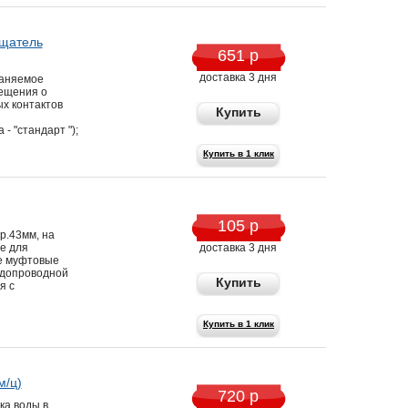
ещатель
651 р
доставка 3 дня
раняемое
ещения о
х контактов
Купить
- "стандарт ");
Купить в 1 клик
105 р
р.43мм, на
е для
доставка 3 дня
е муфтовые
одопроводной
Купить
я с
Купить в 1 клик
м/ц)
720 р
ка воды в