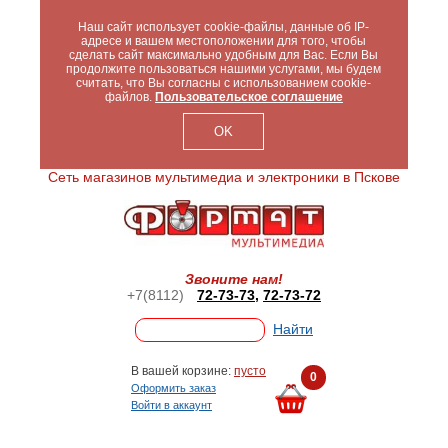
Наш сайт использует cookie-файлы, данные об IP-
адресе и вашем местоположении для того, чтобы
сделать сайт максимально удобным для Вас. Если Вы
продолжите пользоваться нашими услугами, мы будем
считать, что Вы согласны с использованием cookie-
файлов.
Пользовательское соглашение
OK
Сеть магазинов мультимедиа и электроники в Пскове
Звоните нам!
+7(8112)
72-73-73
,
72-73-72
В вашей корзине:
пусто
0
Оформить заказ
Войти в аккаунт