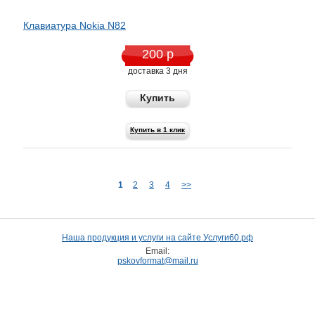
Клавиатура Nokia N82
200 р
доставка 3 дня
Купить
Купить в 1 клик
1
2
3
4
>>
Наша продукция и услуги на сайте Услуги60.рф
Email:
pskovformat@mail.ru