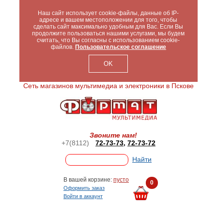
Наш сайт использует cookie-файлы, данные об IP-
адресе и вашем местоположении для того, чтобы
сделать сайт максимально удобным для Вас. Если Вы
продолжите пользоваться нашими услугами, мы будем
считать, что Вы согласны с использованием cookie-
файлов.
Пользовательское соглашение
OK
Сеть магазинов мультимедиа и электроники в Пскове
Звоните нам!
+7(8112)
72-73-73
,
72-73-72
В вашей корзине:
пусто
0
Оформить заказ
Войти в аккаунт