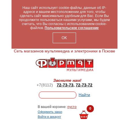
Наш сайт использует cookie-файлы, данные об IP-
адресе и вашем местоположении для того, чтобы
сделать сайт максимально удобным для Вас. Если Вы
продолжите пользоваться нашими услугами, мы будем
считать, что Вы согласны с использованием cookie-
файлов.
Пользовательское соглашение
OK
Сеть магазинов мультимедиа и электроники в Пскове
Звоните нам!
+7(8112)
72-73-73
,
72-73-72
В вашей корзине:
пусто
0
Оформить заказ
Войти в аккаунт