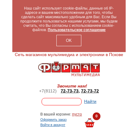
Наш сайт использует cookie-файлы, данные об IP-
адресе и вашем местоположении для того, чтобы
сделать сайт максимально удобным для Вас. Если Вы
продолжите пользоваться нашими услугами, мы будем
считать, что Вы согласны с использованием cookie-
файлов.
Пользовательское соглашение
OK
Сеть магазинов мультимедиа и электроники в Пскове
Звоните нам!
+7(8112)
72-73-73
,
72-73-72
В вашей корзине:
пусто
0
Оформить заказ
Войти в аккаунт