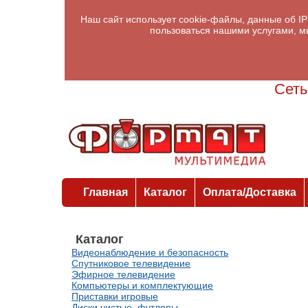
Наш сайт использует cookie-файлы, данные об I
пользоваться нашими услугами, м
Сеть
Главная
Каталог
Оплата/Доставка
Каталог
Видеонаблюдение и безопасность
Спутниковое телевидение
Эфирное телевидение
Компьютеры и комплектующие
Приставки игровые
Диски чистые, футляры