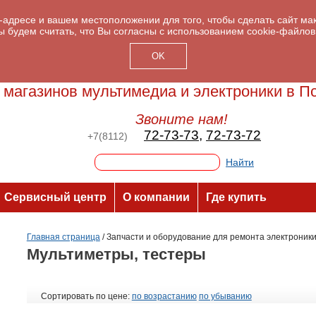
P-адресе и вашем местоположении для того, чтобы сделать сайт м
ы будем считать, что Вы согласны с использованием cookie-файлов
OK
 магазинов мультимедиа и электроники в П
Звоните нам!
72-73-73
,
72-73-72
+7(8112)
Сервисный центр
О компании
Где купить
Главная страница
/
Запчасти и оборудование для ремонта электроник
Мультиметры, тестеры
Сортировать по цене:
по возрастанию
по убыванию