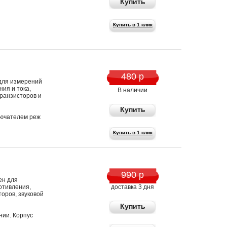
Купить
Купить в 1 клик
480 р
для измерений
ия и тока,
В наличии
транзисторов и
Купить
ючателем реж
Купить в 1 клик
990 р
ен для
отивления,
доставка 3 дня
торов, звуковой
Купить
нии. Корпус