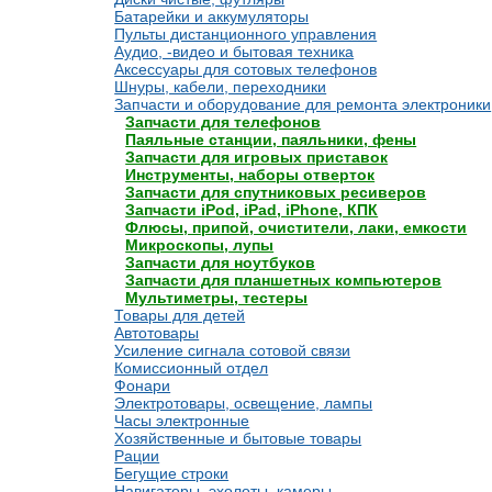
Батарейки и аккумуляторы
Пульты дистанционного управления
Аудио, -видео и бытовая техника
Аксессуары для сотовых телефонов
Шнуры, кабели, переходники
Запчасти и оборудование для ремонта электроники
Запчасти для телефонов
Паяльные станции, паяльники, фены
Запчасти для игровых приставок
Инструменты, наборы отверток
Запчасти для спутниковых ресиверов
Запчасти iPod, iPad, iPhone, КПК
Флюсы, припой, очистители, лаки, емкости
Микроскопы, лупы
Запчасти для ноутбуков
Запчасти для планшетных компьютеров
Мультиметры, тестеры
Товары для детей
Автотовары
Усиление сигнала сотовой связи
Комиссионный отдел
Фонари
Электротовары, освещение, лампы
Часы электронные
Хозяйственные и бытовые товары
Рации
Бегущие строки
Навигаторы, эхолоты, камеры