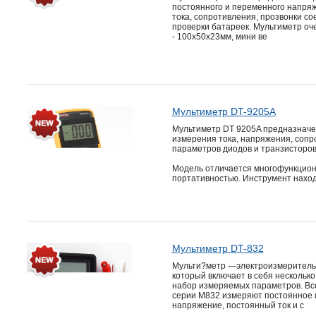
постоянного и переменного напря
тока, сопротивления, прозвонки со
проверки батареек. Мультиметр оч
- 100x50x23мм, мини ве
Мультиметр DT-9205A
Мультиметр DT 9205A предназначе
измерения тока, напряжения, сопр
параметров диодов и транзисторов
Модель отличается многофункцион
портативностью. Инструмент нахо
Мультиметр DT-832
Мульти?метр —электроизмеритель
который включает в себя несколько
набор измеряемых параметров. Вс
серии M832 измеряют постоянное 
напряжение, постоянный ток и с