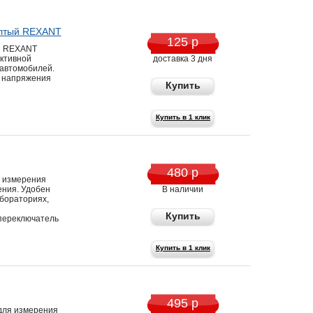
елтый REXANT
125 р
й REXANT
ктивной
доставка 3 дня
 автомобилей.
 напряжения
Купить
Купить в 1 клик
480 р
 измерения
ения. Удобен
В наличии
абораториях,
Купить
переключатель
Купить в 1 клик
495 р
для измерения