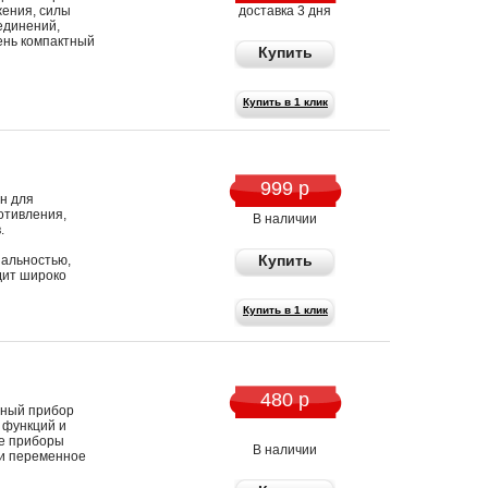
жения, силы
доставка 3 дня
единений,
ень компактный
Купить
Купить в 1 клик
999 р
н для
отивления,
В наличии
.
Купить
альностью,
дит широко
Купить в 1 клик
480 р
ный прибор
 функций и
е приборы
В наличии
и переменное