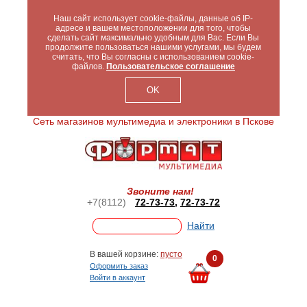
Наш сайт использует cookie-файлы, данные об IP-
адресе и вашем местоположении для того, чтобы
сделать сайт максимально удобным для Вас. Если Вы
продолжите пользоваться нашими услугами, мы будем
считать, что Вы согласны с использованием cookie-
файлов.
Пользовательское соглашение
OK
Сеть магазинов мультимедиа и электроники в Пскове
Звоните нам!
+7(8112)
72-73-73
,
72-73-72
В вашей корзине:
пусто
0
Оформить заказ
Войти в аккаунт