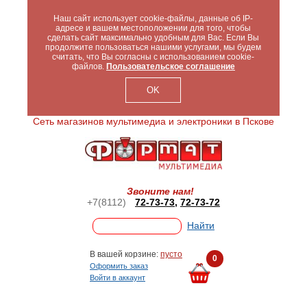
Наш сайт использует cookie-файлы, данные об IP-
адресе и вашем местоположении для того, чтобы
сделать сайт максимально удобным для Вас. Если Вы
продолжите пользоваться нашими услугами, мы будем
считать, что Вы согласны с использованием cookie-
файлов.
Пользовательское соглашение
OK
Сеть магазинов мультимедиа и электроники в Пскове
Звоните нам!
+7(8112)
72-73-73
,
72-73-72
В вашей корзине:
пусто
0
Оформить заказ
Войти в аккаунт