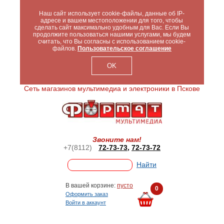
Наш сайт использует cookie-файлы, данные об IP-
адресе и вашем местоположении для того, чтобы
сделать сайт максимально удобным для Вас. Если Вы
продолжите пользоваться нашими услугами, мы будем
считать, что Вы согласны с использованием cookie-
файлов.
Пользовательское соглашение
OK
Сеть магазинов мультимедиа и электроники в Пскове
Звоните нам!
+7(8112)
72-73-73
,
72-73-72
В вашей корзине:
пусто
0
Оформить заказ
Войти в аккаунт