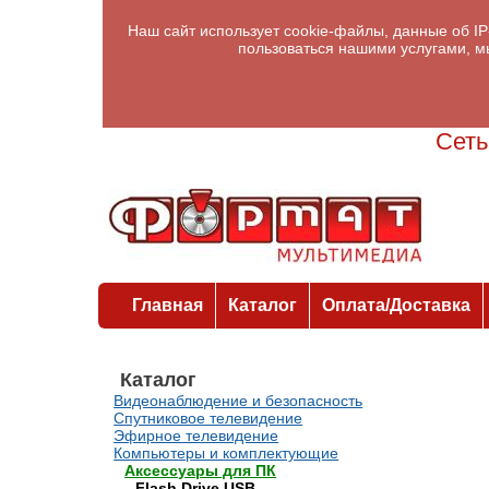
Наш сайт использует cookie-файлы, данные об I
пользоваться нашими услугами, м
Сеть
Главная
Каталог
Оплата/Доставка
Каталог
Видеонаблюдение и безопасность
Спутниковое телевидение
Эфирное телевидение
Компьютеры и комплектующие
Аксессуары для ПК
Flash Drive USB