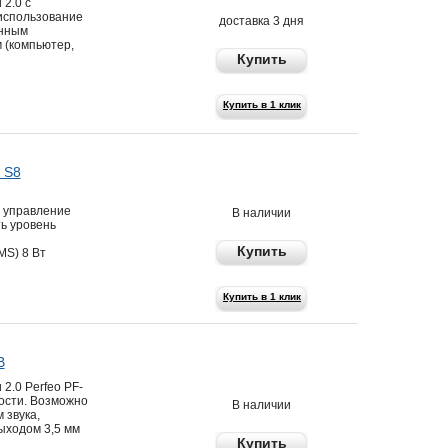
2.0 с
использование
доставка 3 дня
енным
 (компьютер,
Купить
Купить в 1 клик
 S8
1290 р
а управление
В наличии
ь уровень
Купить
S) 8 Вт
Купить в 1 клик
B
899 р
2.0 Perfeo PF-
ости. Возможно
В наличии
 звука,
ыходом 3,5 мм
Купить