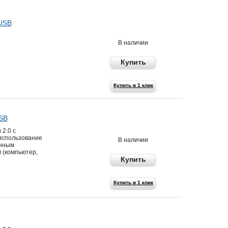
 USB
490 р
В наличии
Купить
Купить в 1 клик
SB
865 р
2.0 с
использование
В наличии
енным
 (компьютер,
Купить
Купить в 1 клик
545 р