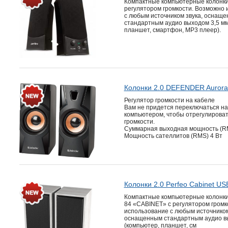
Компактные компьютерные колонки 
регулятором громкости. Возможно 
с любым источником звука, оснащ
стандартным аудио выходом 3,5 мм
планшет, смартфон, MP3 плеер).
Колонки 2.0 DEFENDER Aurora
Регулятор громкости на кабеле
Вам не придется переключаться н
компьютером, чтобы отрегулироват
громкости.
Суммарная выходная мощность (RM
Мощность сателлитов (RMS) 4 Вт
Колонки 2.0 Perfeo Cabinet US
Компактные компьютерные колонки 
84 «CABINET» с регулятором громк
использование с любым источником
оснащенным стандартным аудио в
(компьютер, планшет, см