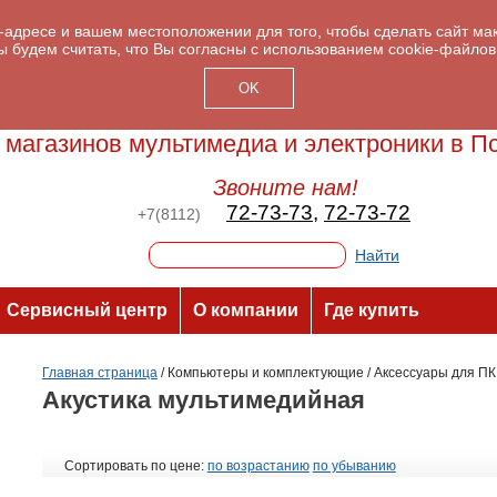
P-адресе и вашем местоположении для того, чтобы сделать сайт м
ы будем считать, что Вы согласны с использованием cookie-файлов
OK
 магазинов мультимедиа и электроники в П
Звоните нам!
72-73-73
,
72-73-72
+7(8112)
Сервисный центр
О компании
Где купить
Главная страница
/
Компьютеры и комплектующие
/
Аксессуары для ПК
Акустика мультимедийная
Сортировать по цене:
по возрастанию
по убыванию