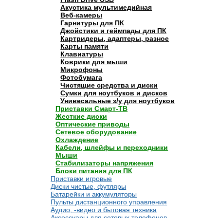
Акустика мультимедийная
Веб-камеры
Гарнитуры для ПК
Джойстики и геймпады для ПК
Картридеры, адаптеры, разное
Карты памяти
Клавиатуры
Коврики для мыши
Микрофоны
Фотобумага
Чистящие средства и диски
Сумки для ноутбуков и дисков
Унивесальные з/у для ноутбуков
Приставки Смарт-ТВ
Жесткие диски
Оптические приводы
Сетевое оборудование
Охлаждение
Кабели, шлейфы и переходники
Мыши
Стабилизаторы напряжения
Блоки питания для ПК
Приставки игровые
Диски чистые, футляры
Батарейки и аккумуляторы
Пульты дистанционного управления
Аудио, -видео и бытовая техника
Аксессуары для сотовых телефонов