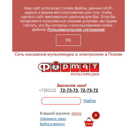
Наш сайт использует cookie-файлы, данные об IP-
адресе и вашем местоположении для того, чтобы
сделать сайт максимально удобным для Вас. Если Вы
продолжите пользоваться нашими услугами, мы будем
считать, что Вы согласны с использованием cookie-
файлов.
Пользовательское соглашение
OK
Сеть магазинов мультимедиа и электроники в Пскове
Звоните нам!
+7(8112)
72-73-73
,
72-73-72
В вашей корзине:
пусто
0
Оформить заказ
Войти в аккаунт